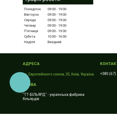
Понеділок
09:00
19:00
Вівторок
09:00
19:00
Середа
09:00
19:00
Четвер
09:00
19:00
Пʼятниця
09:00
19:00
Субота
10:00
16:00
Неділя
Вихідний
+380 (67)
пр. Европейского союза, 35, Київ, Україна
КНОПКА
ЗВ'ЯЗКУ
"ТТ-БІЛЬЯРД" - українська фабрика
більярдів