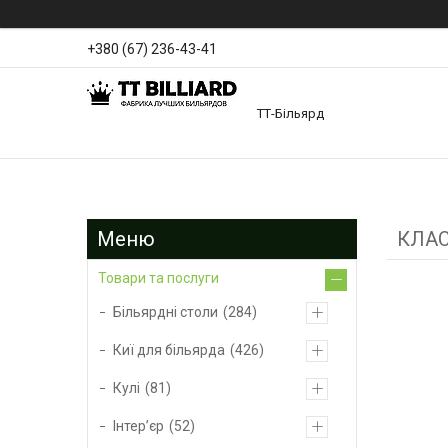
+380 (67) 236-43-41
ТТ-Більярд
КЛАС
Товари та послуги
Більярдні столи
284
Киї для більярда
426
Кулі
81
Інтер’єр
52