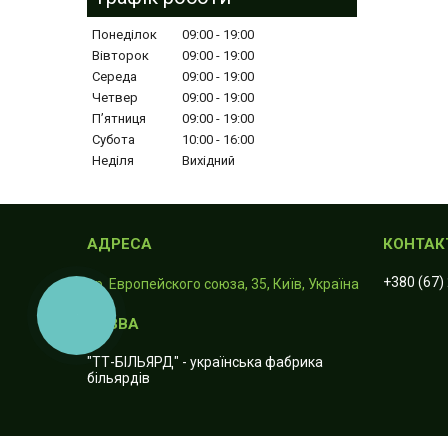
Понеділок
09:00
19:00
Вівторок
09:00
19:00
Середа
09:00
19:00
Четвер
09:00
19:00
Пʼятниця
09:00
19:00
Субота
10:00
16:00
Неділя
Вихідний
+380 (67)
пр. Европейского союза, 35, Київ, Україна
КНОПКА
ЗВ'ЯЗКУ
"ТТ-БІЛЬЯРД" - українська фабрика
більярдів