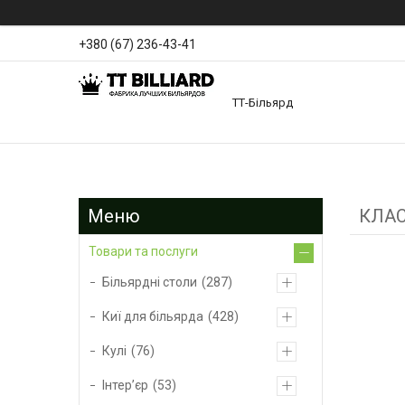
+380 (67) 236-43-41
ТТ-Більярд
КЛАС
Товари та послуги
Більярдні столи
287
Киї для більярда
428
Кулі
76
Інтер’єр
53