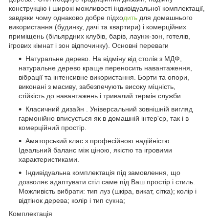
конструкцію і широкі можливості індивідуальної комплектації,
завдяки чому однаково добре підхо
дить
для домашнього
використання (будинку, дачі та квартири) і комерційних
приміщень (більярдних клубів, барів, лаунж-зон, готелів,
ігрових кімнат і зон відпочинку). Основні переваги
Натуральне дерево. На відміну від столів з МДФ,
натуральне дерево краще переносить навантаження,
вібрації та інтенсивне використання. Борти та опори,
виконані з масиву, забезпечують високу міцність,
стійкість до навантажень і тривалий термін служби.
Класичний дизайн . Універсальний зовнішній вигляд
гармонійно вписується як в домашній інтер'єр, так і в
комерційний простір.
Аматорський клас з професійною надійністю.
Ідеальний баланс між ціною, якістю та ігровими
характеристиками.
Індивідуальна комплектація під замовлення, що
дозволяє адаптувати стіл саме під Ваш простір і стиль.
Можливість вибрати: тип луз (шкіра, викат, сітка); колір і
відтінок дерева; колір і тип сукна;
Комплектація