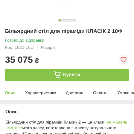
Більярдний стiл для піраміди КЛАСІК 2 10Ф
Готово до відправки
Код: 1820-10D
Роздріб
35 075
₴
Купити
Опис
Характеристики
Доставка
Оплата
Умови п
Опис
Більярдний стіл для піраміди Класик 2 — це класи
чна модель
аматорс
ького класу, виготовлена з масиву натурального
дерева . Стіл поєднує традиційний дизайн, надійну