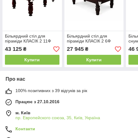
Більярдний стiл для
Більярдний стiл для
Біль
піраміди КЛАСІК 2 11Ф
піраміди КЛАСІК 2 6Ф
снук
43 125
27 945
46 
₴
₴
Купити
Купити
Про нас
100% позитивних з 39 відгуків за рік
Працює з 27.10.2016
м. Київ
пр. Европейского союза, 35, Київ, Україна
Контакти