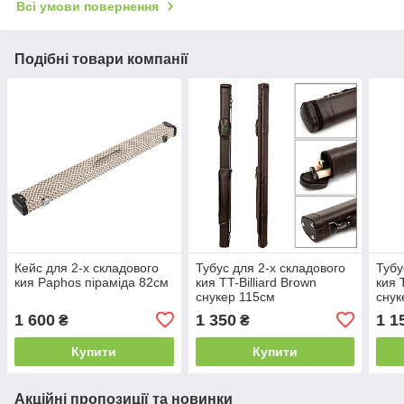
Всі умови повернення
Подібні товари компанії
Кейс для 2-х складового
Тубус для 2-х складового
Тубу
кия Paphos піраміда 82см
кия TT-Billiard Brown
кия 
снукер 115см
снук
1 600
1 350
1 1
₴
₴
Купити
Купити
Акційні пропозиції та новинки