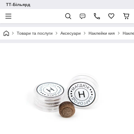
ТТ-Більярд
Товари та послуги
Аксесуари
Наклейки кия
Накле