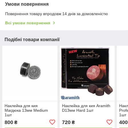
Умови повернення
Повернення товару впродовж 14 днів за домовленістю
Всі умови повернення
Подібні товари компанії
Наклейка для кия
Наклейка для кия Aramith
Накл
Магдюка 13мм Medium
D13мм Hard 1шт
Prof
1шт
1шт
800
720
400
₴
₴