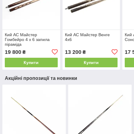
Кий АС Майстер
Кий АС Майстер Венге
Кий
Гомбейро 4 х 6 запила
4х6
Соно
піраміда
19 800
13 200
17 
₴
₴
Купити
Купити
Акційні пропозиції та новинки