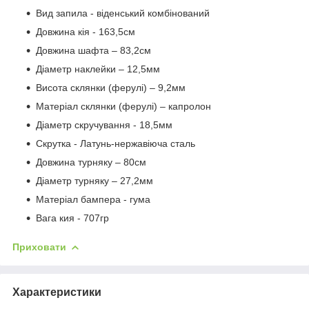
Вид запила - віденський комбінований
Довжина кія - 163,5см
Довжина шафта – 83,2см
Діаметр наклейки – 12,5мм
Висота склянки (ферулі) – 9,2мм
Матеріал склянки (ферулі) – капролон
Діаметр скручування - 18,5мм
Скрутка - Латунь-нержавіюча сталь
Довжина турняку – 80см
Діаметр турняку – 27,2мм
Матеріал бампера - гума
Вага кия - 707гр
Приховати
Характеристики