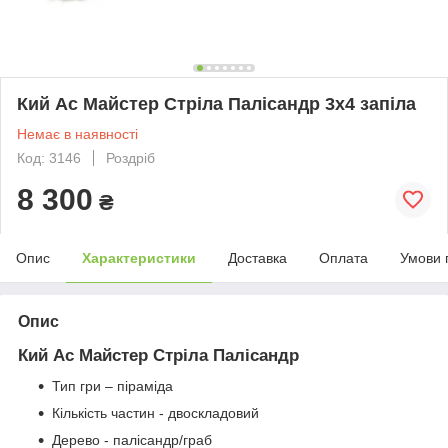
Кий Ас Майстер Стріла Палісандр 3х4 запіла
Немає в наявності
Код: 3146
Роздріб
8 300
₴
Опис
Характеристики
Доставка
Оплата
Умови 
Опис
Кий Ас Майстер Стріла Палісандр
Тип гри – піраміда
Кількість частин - двоскладовий
Дерево - палісандр/граб