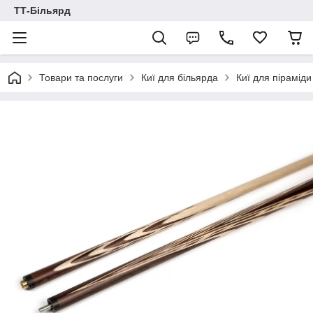
ТТ-Більярд
Товари та послуги
Киї для більярда
Киї для піраміди