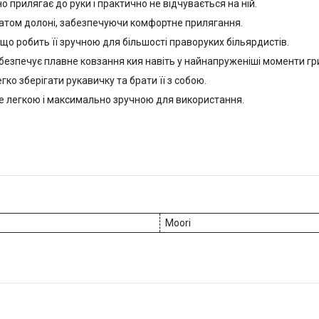
о прилягає до руки і практично не відчувається на ній.
хватом долоні, забезпечуючи комфортне прилягання.
 що робить її зручною для більшості праворуких більярдистів.
абезпечує плавне ковзання кия навіть у найнапруженіші моменти гр
ко зберігати рукавичку та брати її з собою.
же легкою і максимально зручною для використання.
Moori