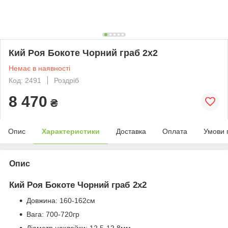
Кий Роя Бокоте Чорний граб 2х2
Немає в наявності
Код: 2491
Роздріб
8 470
₴
Опис
Характеристики
Доставка
Оплата
Умови 
Опис
Кий Роя Бокоте Чорний граб 2х2
Довжина: 160-162см
Вага: 700-720гр
Діаметр наклейки: 12,5-12,8мм