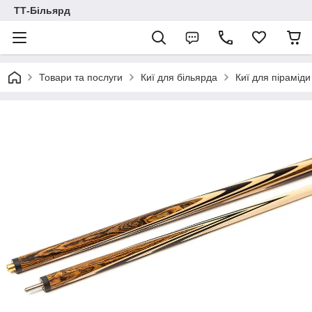
ТТ-Більярд
Товари та послуги
Киї для більярда
Киї для піраміди