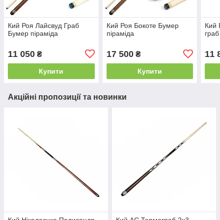
Кий Роя Лайсвуд Граб
Кий Роя Бокоте Бумер
Кий 
Бумер піраміда
піраміда
граб
11 050
17 500
11 
₴
₴
Купити
Купити
Акційні пропозиції та новинки
Кий Ніколаєнко Палисандр
Кий АС Термограб 2х3