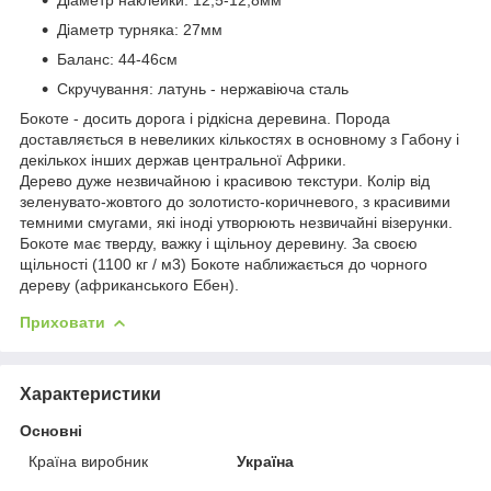
Діаметр турняка: 27мм
Баланс: 44-46см
Скручування: латунь - нержавіюча сталь
Бокоте - досить дорога і рідкісна деревина. Порода
доставляється в невеликих кількостях в основному з Габону і
декількох інших держав центральної Африки.
Дерево дуже незвичайною і красивою текстури. Колір від
зеленувато-жовтого до золотисто-коричневого, з красивими
темними смугами, які іноді утворюють незвичайні візерунки.
Бокоте має тверду, важку і щільноу деревину. За своєю
щільності (1100 кг / м3) Бокоте наближається до чорного
дереву (африканського Ебен).
Приховати
Характеристики
Основні
Країна виробник
Україна