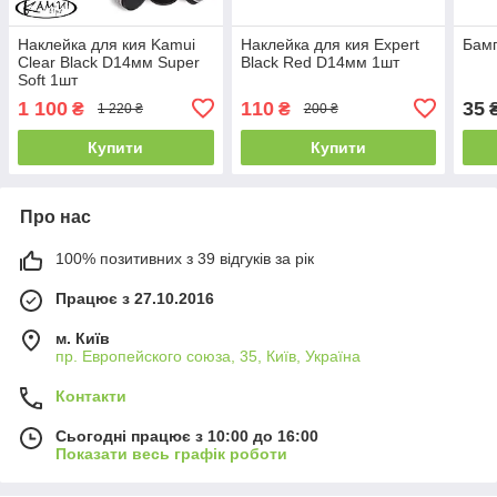
Наклейка для кия Kamui
Наклейка для кия Expert
Бамп
Clear Black D14мм Super
Black Red D14мм 1шт
Soft 1шт
1 100
110
35
₴
₴
1 220 ₴
200 ₴
Купити
Купити
Про нас
100% позитивних з 39 відгуків за рік
Працює з 27.10.2016
м. Київ
пр. Европейского союза, 35, Київ, Україна
Контакти
Сьогодні працює з 10:00 до 16:00
Показати весь графік роботи