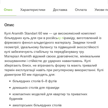
Опис
Характеристики
Доставка
Оплата
Умови п
Опис
Кулі Aramith Standart 60 мм — це високоякісний комплект
більярдних куль для гри в російсь
ку п
іраміду, виготовлений із
фірмового фенол-альдегідного матеріалу. Завдяки точній
геометрії, ідеальному балансу та підвищеній зносостійкості
кулі забезпечують стабільну та передбачувану гру.
Матеріал Aramith відомий своєю довговічністю, мінімальним
зношуванням і стійкістю до ударних навантажень. Кулі
зберігають блиск, не втрачають форму та мають тривалий
термін експлуатації навіть при регулярному використанні. Кулі
діаметром 60 мм підходять для:
більярдних столів 6–8 футів
домашніх столів для піраміди
компактних моделей для квартир та приватних
будинків
аматорських більярдних столів