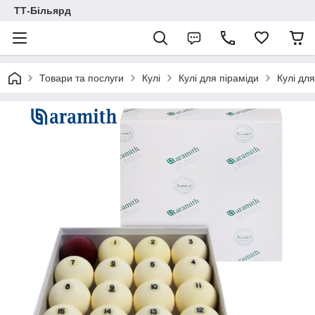
ТТ-Більярд
Товари та послуги
Кулі
Кулі для піраміди
Кулі дл