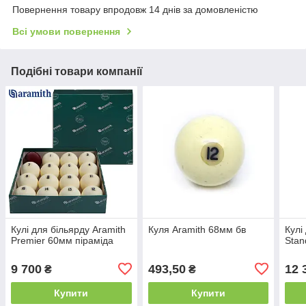
Повернення товару впродовж 14 днів за домовленістю
Всі умови повернення
Подібні товари компанії
Кулі для більярду Aramith
Куля Aramith 68мм бв
Кулі
Premier 60мм піраміда
Stan
9 700
493,50
12 
₴
₴
Купити
Купити