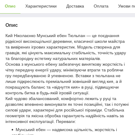
Опис
Характеристики
Доставка
Оплата
Умови п
Опис
Кий Ніколаєнко Мунський ебен Тюльпан — це поєднання
рідкісної високощільної деревини, класичної школи майстра
та вивірених ігрових характеристик. Модель створена для
гравців, які цінують максимальну стабільність, точність удару
та благородну естетику натуральних матеріалів.
Основа з мунського ебену забезпечує виняткову жорсткість і
чітку передачу енергії удару, мінімізуючи втрати та роблячи
гру передбачуваною й упевненою. Вставки з тюльпана не
лише підкреслюють преміальний зовнішній вигляд кия, а й
покращують баланс та «відчуття кия» в руці, підвищуючи
контроль битка в будь-якій ігровій ситуації.
Кий чудово збалансований, комфортно лежить у руці та
дозволяє впевнено виконувати як точні позиційні, так і потужні
силові удари, характерні для російської піраміди. Стабільна
геометрія та якісна обробка гарантують надійність навіть за
інтенсивної експлуатації. Переваги:
Мунський ебен — надвисока щільність, жорсткість і