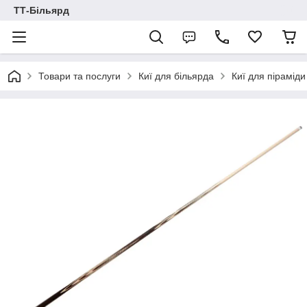
ТТ-Більярд
Товари та послуги
Киї для більярда
Киї для піраміди