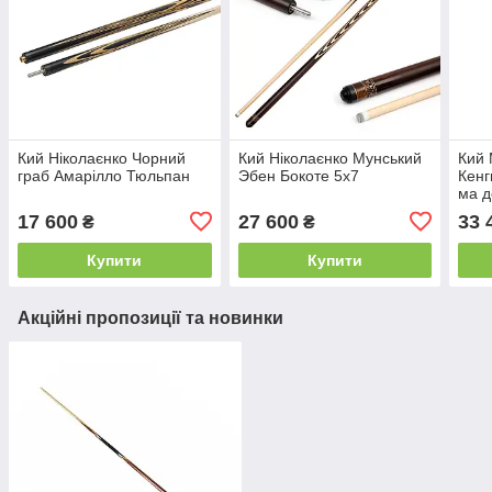
Кий Ніколаєнко Чорний
Кий Ніколаєнко Мунський
Кий 
граб Амарілло Тюльпан
Эбен Бокоте 5х7
Кенг
ма д
17 600
27 600
33 
₴
₴
Купити
Купити
Акційні пропозиції та новинки