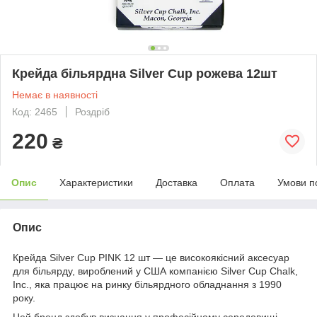
Крейда більярдна Silver Cup рожева 12шт
Немає в наявності
Код: 2465
Роздріб
220
₴
Опис
Характеристики
Доставка
Оплата
Умови п
Опис
Крейда Silver Cup PINK 12 шт — це високоякісний аксесуар
для більярду, вироблений у США компанією Silver Cup Chalk,
Inc., яка працює на ринку більярдного обладнання з 1990
року.
Цей бренд здобув визнання у професійному середовищі