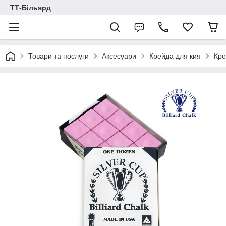
ТТ-Більярд
Товари та послуги
Аксесуари
Крейда для кия
Кре