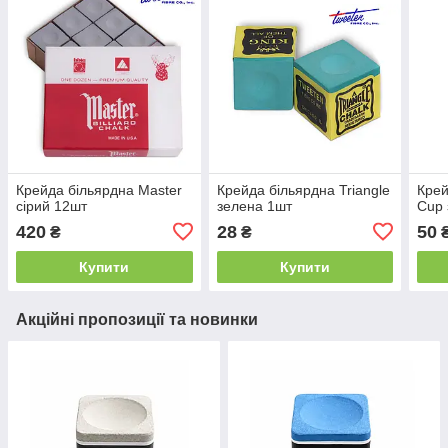
Крейда більярдна Master
Крейда більярдна Triangle
Крей
сірий 12шт
зелена 1шт
Cup 
420
28
50
₴
₴
Купити
Купити
Акційні пропозиції та новинки