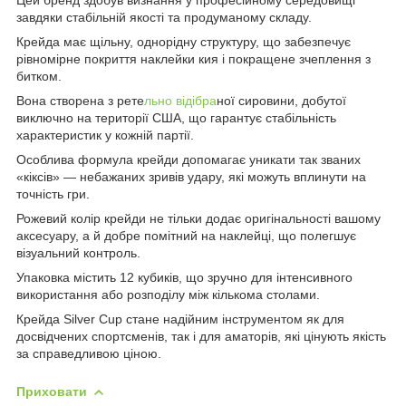
завдяки стабільній якості та продуманому складу.
Крейда має щільну, однорідну структуру, що забезпечує
рівномірне покриття наклейки кия і покращене зчеплення з
битком.
Вона створена з рете
льно відібра
ної сировини, добутої
виключно на території США, що гарантує стабільність
характеристик у кожній партії.
Особлива формула крейди допомагає уникати так званих
«кіксів» — небажаних зривів удару, які можуть вплинути на
точність гри.
Рожевий колір крейди не тільки додає оригінальності вашому
аксесуару, а й добре помітний на наклейці, що полегшує
візуальний контроль.
Упаковка містить 12 кубиків, що зручно для інтенсивного
використання або розподілу між кількома столами.
Крейда Silver Cup стане надійним інструментом як для
досвідчених спортсменів, так і для аматорів, які цінують якість
за справедливою ціною.
Приховати