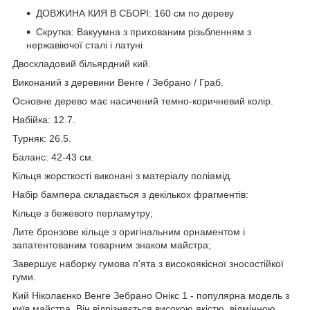
ДОВЖИНА КИЯ В СБОРІ: 160 см по дереву
Скрутка: Вакуумна з прихованим різьбленням з
нержавіючої сталі і латуні
Двоскладовий більярдний кий.
Виконаний з деревини Венге / Зебрано / Граб.
Основне дерево має насичений темно-коричневий колір.
Набійка: 12.7.
Турняк: 26.5.
Баланс: 42-43 см.
Кільця жорсткості виконані з матеріалу поліамід.
Набір бампера складається з декількох фрагментів:
Кільце з бежевого перламутру;
Лите бронзове кільце з оригінальним орнаментом і
запатентованим товарним знаком майстра;
Завершує наборку гумова п'ята з високоякісної зносостійкої
гуми.
Кий Ніколаєнко Венге Зебрано Онікс 1 - популярна модель з
київ майстра. Він відрізняється високою якістю, відмінною