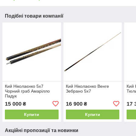
Подібні товари компанії
Кий Ніколаєнко 5х7
Кий Ніколаєнко Венге
Кий 
Чорний граб Амарілло
Зебрано 5х7
Тюл
Падук
15 000
16 900
17 
₴
₴
Купити
Купити
Акційні пропозиції та новинки