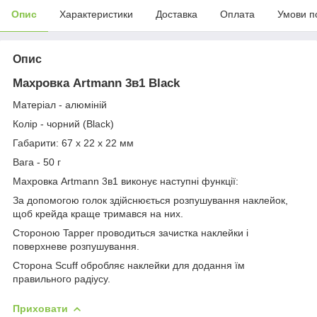
Опис
Характеристики
Доставка
Оплата
Умови п
Опис
Махровка Artmann 3в1 Black
Матеріал - алюміній
Колір - чорний (Black)
Габарити: 67 х 22 х 22 мм
Вага - 50 г
Махровка Artmann 3в1 виконує наступні функції:
За допомогою голок здійснюється розпушування наклейок,
щоб крейда краще тримався на них.
Стороною Tapper проводиться зачистка наклейки і
поверхневе розпушування.
Сторона Scuff обробляє наклейки для додання їм
правильного радіусу.
Приховати