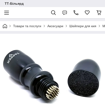
ТТ-Більярд
Товари та послуги
Аксесуари
Шейпери для кия
М