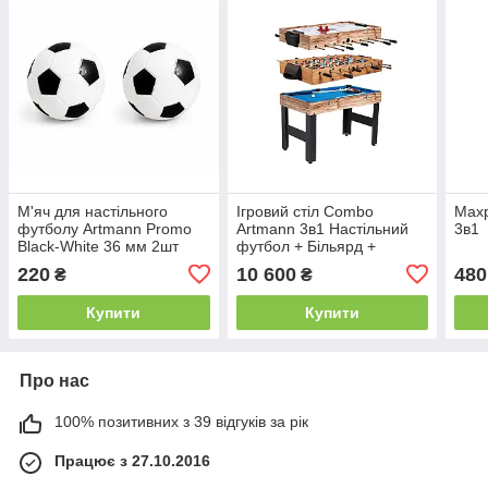
М'яч для настільного
Ігровий стіл Combo
Махр
футболу Artmann Promo
Artmann 3в1 Настільний
3в1
Black-White 36 мм 2шт
футбол + Більярд +
Аерохокей
220
10 600
480
₴
₴
Купити
Купити
Про нас
100% позитивних з 39 відгуків за рік
Працює з 27.10.2016