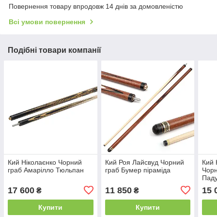
Повернення товару впродовж 14 днів за домовленістю
Всі умови повернення
Подібні товари компанії
Кий Ніколаєнко Чорний
Кий Роя Лайсвуд Чорний
Кий 
граб Амарілло Тюльпан
граб Бумер піраміда
Чорн
Пад
17 600
11 850
15 
₴
₴
Купити
Купити