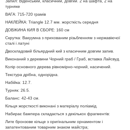
Запил: Віденський, класичний, довгий. 2 на шафта, 2 на
турняке
ВАГА: 715-720 грамів
НАКЛЕЙКА: Triangle 12.7 мм. жорсткість середня
ДОВЖИНА КИЯ В СБОРЕ: 160 см
Скрутка: Вакуумна з прихованим різьбленням з нержавіючої
сталі і латуні
Двоскладовий більярдний кий з класичним довгим запив.
Виконаний з деревини Чорний граб / Граб, вставка Лайсвуд.
Колір основного дерева рівномірно-чорний, насичений.
Текстура дрібна, однорідна.
Набійка: 12.7.
Турняк: 26.5.
Баланс: 42-43 см.
Кільця жорсткості виконані з матеріалу поліамід.
Набирає бампера складається з декількох фрагментів:
Лите бронзове кільце з оригінальним орнаментом і
запатентованим товарним знаком майстра;