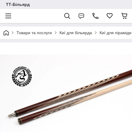
ТТ-Більярд
Товари та послуги
Киї для більярда
Киї для піраміди