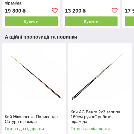
піраміда
19 800
13 200
17 
₴
₴
Купити
Купити
Акційні пропозиції та новинки
Кий АС Венге 2х3 запила
Кий Ніколаєнко Палисандр
160см ручної роботи,
Сатурн піраміда
піраміда
Готово до відправки
Готово до відправки