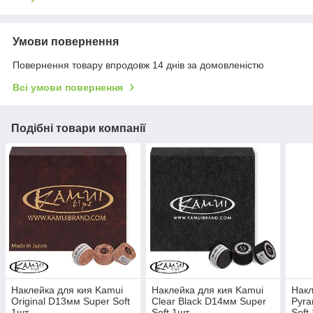
Умови повернення
Повернення товару впродовж 14 днів за домовленістю
Всі умови повернення
Подібні товари компанії
Наклейка для кия Kamui
Наклейка для кия Kamui
Накл
Original D13мм Super Soft
Clear Black D14мм Super
Pyra
1шт
Soft 1шт
Soft