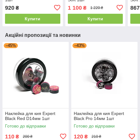
920
1 100
867
₴
₴
1 220 ₴
Купити
Купити
Акційні пропозиції та новинки
–45%
–43%
Наклейка для кия Expert
Наклейка для кия Expert
Black Red D14мм 1шт
Black Pro 14мм 1шт
Готово до відправки
Готово до відправки
110
120
₴
₴
200 ₴
210 ₴