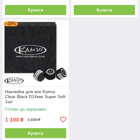
Купити
Купити
–10%
Наклейка для кия Kamui
Clear Black D14мм Super Soft
1шт
Готово до відправки
1 100
₴
1 220 ₴
Купити