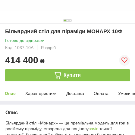
Більярдний стіл для піраміди МОНАРХ 10Ф
Готово до відправки
Код: 1037-10A
Роздріб
414 400
₴
Купити
Опис
Характеристики
Доставка
Оплата
Умови п
Опис
Більярдний стіл «Монарх» — це преміальна модель для гри в
російську піраміду, створена для поцінову
вачів
точної
геометрії, бездоганної стійкості та класичного благородного