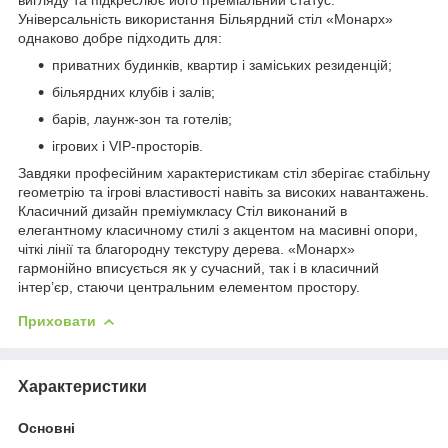
Універсальність використання Більярдний стіл «Монарх»
однаково добре підходить для:
приватних будинків, квартир і заміських резиденцій;
більярдних клубів і залів;
барів, лаунж-зон та готелів;
ігрових і VIP-просторів.
Завдяки професійним характеристикам стіл зберігає стабільну
геометрію та ігрові властивості навіть за високих навантажень.
Класичний дизайн преміумкласу Стіл виконаний в
елегантному класичному стилі з акцентом на масивні опори,
чіткі лінії та благородну текстуру дерева. «Монарх»
гармонійно вписується як у сучасний, так і в класичний
інтер’єр, стаючи центральним елементом простору.
Приховати
Характеристики
Основні