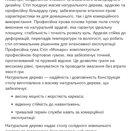
дизайну. Стіл поєднує масив натурального дерева, ардезію та
професійну більярдну гуму, забезпечуючи еталонні ігрові
характеристики як для домашнього, так і для комерційного
використання. Професійна ігрова основа Ігрове поле столу
виконане на натуральній ардезії, яка гарантує ідеальну
площину, стабільність і точність розкату куль. Ардезія стійка до
деформацій, перепадів температури та вологості, що робить
стіл оптимальним рішенням для інтенсивної експлуатації.
Професійна гума Стіл «Монарх» комплектується
професійною бортовою гумою, яка забезпечує точний,
прогнозований та пружний відскок. Це дозволяє грати на
високому рівні, тренуватися та проводити змагання без втрати
якості гри.
Натуральне дерево — надійність і довговічність Конструкція
столу виготовлена з масиву натурального дерева, що
забезпечує:
високу міцність і жорсткість каркаса;
відмінну стійкість до навантажень;
тривалий термін служби навіть за комерційної
експлуатації.
Натуральне дерево надає столу солідного зовнішнього
вигляду та підкреслює його преміальний статус.