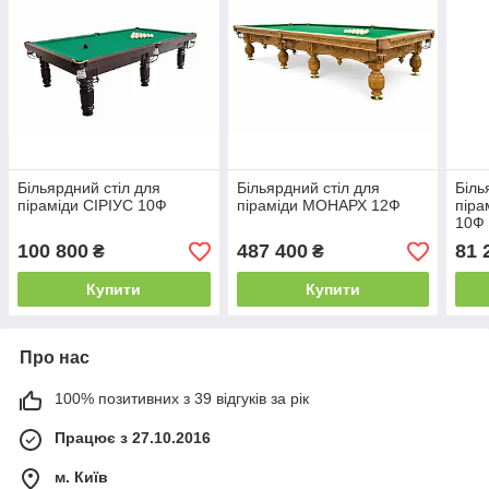
Більярдний стіл для
Більярдний стіл для
Біль
піраміди СІРІУС 10Ф
піраміди МОНАРХ 12Ф
піра
10Ф
100 800
487 400
81 
₴
₴
Купити
Купити
Про нас
100% позитивних з 39 відгуків за рік
Працює з 27.10.2016
м. Київ