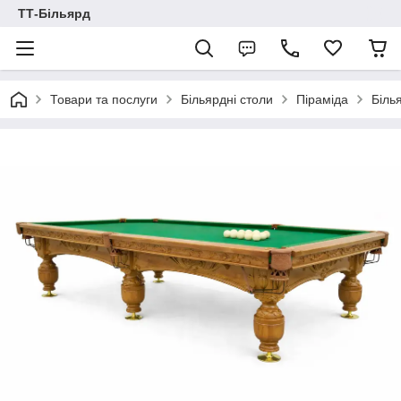
ТТ-Більярд
Товари та послуги
Більярдні столи
Піраміда
Біль