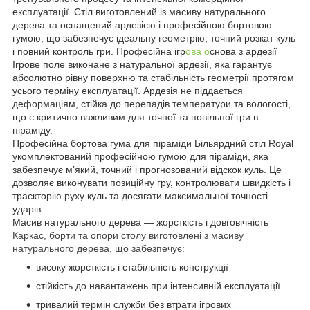
експлуатації. Стіл виготовлений із масиву натурального
дерева та оснащений ардезією і професійною бортовою
гумою, що забезпечує ідеальну геометрію, точний розкат куль
і повний контроль гри. Професійна ігр
ова о
снова з ардезії
Ігрове поле виконане з натуральної ардезії, яка гарантує
абсолютно рівну поверхню та стабільність геометрії протягом
усього терміну експлуатації. Ардезія не піддається
деформаціям, стійка до перепадів температури та вологості,
що є критично важливим для точної та повільної гри в
піраміду.
Професійна бортова гума для піраміди Більярдний стіл Royal
укомплектований професійною гумою для піраміди, яка
забезпечує м’який, точний і прогнозований відскок куль. Це
дозволяє виконувати позиційну гру, контролювати швидкість і
траєкторію руху куль та досягати максимальної точності
ударів.
Масив натурального дерева — жорсткість і довговічність
Каркас, борти та опори столу виготовлені з масиву
натурального дерева, що забезпечує:
високу жорсткість і стабільність конструкції
стійкість до навантажень при інтенсивній експлуатації
тривалий термін служби без втрати ігрових