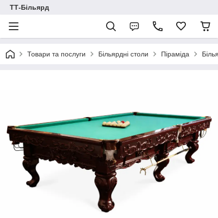
ТТ-Більярд
Товари та послуги
Більярдні столи
Піраміда
Біль