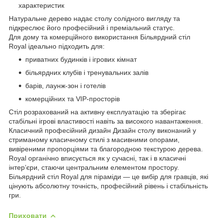
характеристик
Натуральне дерево надає столу солідного вигляду та
підкреслює його професійний і преміальний статус.
Для дому та комерційного використання Більярдний стіл
Royal ідеально підходить для:
приватних будинків і ігрових кімнат
більярдних клубів і тренувальних залів
барів, лаунж-зон і готелів
комерційних та VIP-просторів
Стіл розрахований на активну експлуатацію та зберігає
стабільні ігрові властивості навіть за високого навантаження.
Класичний професійний дизайн Дизайн столу виконаний у
стриманому класичному стилі з масивними опорами,
вивіреними пропорціями та благородною текстурою дерева.
Royal органічно вписується як у сучасні, так і в класичні
інтер’єри, стаючи центральним елементом простору.
Більярдний стіл Royal для піраміди — це вибір для гравців, які
цінують абсолютну точність, професійний рівень і стабільність
гри.
Приховати