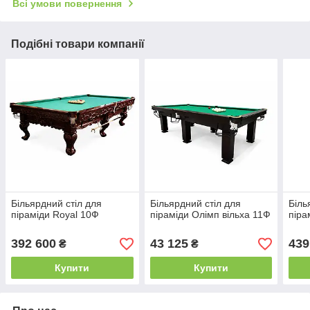
Всі умови повернення
Подібні товари компанії
Більярдний стіл для
Більярдний стіл для
Біль
піраміди Royal 10Ф
піраміди Олімп вільха 11Ф
піра
392 600
43 125
439
₴
₴
Купити
Купити