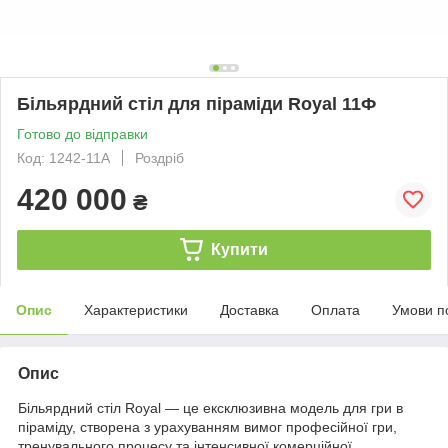
Більярдний стіл для піраміди Royal 11Ф
Готово до відправки
Код: 1242-11A
Роздріб
420 000
₴
Купити
Опис
Характеристики
Доставка
Оплата
Умови п
Опис
Більярдний стіл Royal — це ексклюзивна модель для гри в
піраміду, створена з урахуванням вимог професійної гри,
тренувального процесу та інтенсивної комерційної