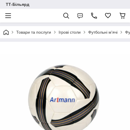
ТТ-Більярд
Товари та послуги
Ігрові столи
Футбольні м'ячі
Фу