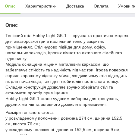
Опис
Характеристики
Доставка
Оплата
Умови п
Опис
Тенісний стіл Hobby Light GK-1 — зручна та практична модель
для аматорської гри в настільний теніс у закритих
приміщеннях. Стіл чудово підійде для дому, офісу,
навчальних закладів, ігрових кімнат та активного сімейного
відпочинку.
Модель оснащена міцним металевим каркасом, що
забезпечує стійкість та надійність під час гри. Ігрова поверхня
сприяє хорошому відскоку м'яча, завдяки чому стіл підходить
як для початківців, так і для любителів настільного тенісу.
Складна конструкція дозволяє зручно зберігати стіл та
економити простір приміщення.
Hobby Light GK-1 стане чудовим вибором для тренувань,
дружніх матчів та активного дозвілля в приміщенні.
Розміри тенісного стола:
у розкладеному положенні: довжина 274 см, ширина 152,5
см, висота 76 см;
у складеному положенні: довжина 152,5 см, ширина 9 см,