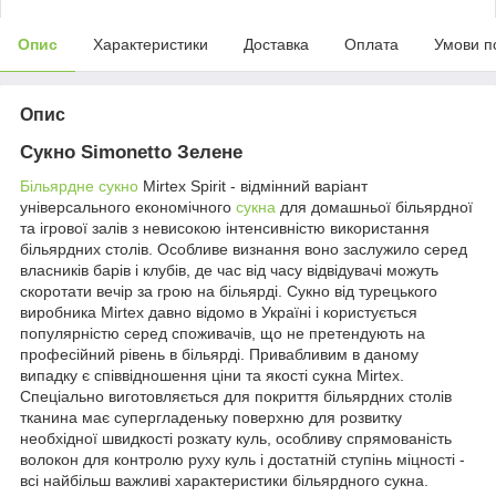
Опис
Характеристики
Доставка
Оплата
Умови п
Опис
Сукно Simonetto Зелене
Більярдне сукно
Mirtex Spirit - відмінний варіант
універсального економічного
сукна
для домашньої більярдної
та ігрової залів з невисокою інтенсивністю використання
більярдних столів. Особливе визнання воно заслужило серед
власників барів і клубів, де час від часу відвідувачі можуть
скоротати вечір за грою на більярді.
Сукно від турецького
виробника Mirtex давно відомо в Україні і користується
популярністю серед споживачів, що не претендують на
професійний рівень в більярді. Привабливим в даному
випадку є співвідношення ціни та якості сукна Mirtex.
Спеціально виготовляється для покриття більярдних столів
тканина має супергладеньку поверхню для розвитку
необхідної швидкості розкату куль, особливу спрямованість
волокон для контролю руху куль і достатній ступінь міцності -
всі найбільш важливі характеристики більярдного сукна.