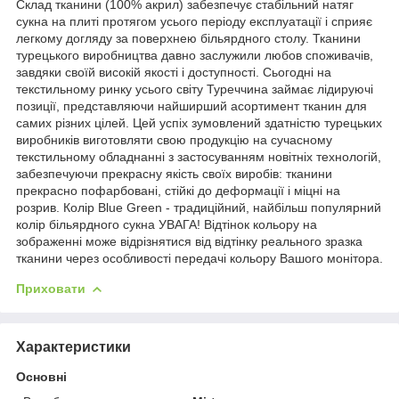
Склад тканини (100% акрил) забезпечує стабільний натяг
сукна на плиті протягом усього періоду експлуатації і сприяє
легкому догляду за поверхнею більярдного столу.
Тканини
турецького виробництва давно заслужили любов споживачів,
завдяки своїй високій якості і доступності. Сьогодні на
текстильному ринку усього світу Туреччина займає лідируючі
позиції, представляючи найширший асортимент тканин для
самих різних цілей. Цей успіх зумовлений здатністю турецьких
виробників виготовляти свою продукцію на сучасному
текстильному обладнанні з застосуванням новітніх технологій,
забезпечуючи прекрасну якість своїх виробів: тканини
прекрасно пофарбовані, стійкі до деформації і міцні на
розрив.
Колір Blue Green - традиційний, найбільш популярний
колір більярдного сукна
УВАГА! Відтінок кольору на
зображенні може відрізнятися від відтінку реального зразка
тканини через особливості передачі кольору Вашого монітора.
Приховати
Характеристики
Основні