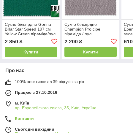
Сукно більярдне Gorina
Сукно більярдне
Сукн
Billar Star Speed ​​197 см
Champion Pro сіре
Epen
Yellow Green піраміда/пул
піраміда / пул
зеле
2 850
2 200
610
₴
₴
Купити
Купити
Про нас
100% позитивних з 39 відгуків за рік
Працює з 27.10.2016
м. Київ
пр. Европейского союза, 35, Київ, Україна
Контакти
Сьогодні вихідний