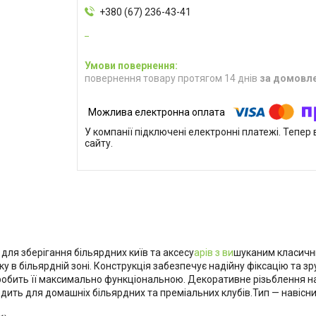
+380 (67) 236-43-41
повернення товару протягом 14 днів
за домовл
У компанії підключені електронні платежі. Тепе
сайту.
для зберігання більярдних київ та аксесу
арів з ви
шуканим класичн
ку в більярдній зоні. Конструкція забезпечує надійну фіксацію та
робить її максимально функціональною. Декоративне різьблення на
одить для домашніх більярдних та преміальних клубів.Тип — навісни